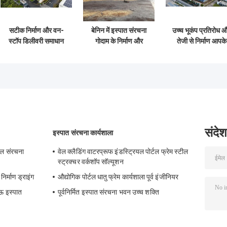
सटीक निर्माण और वन-
बेनिन में इस्पात संरचना
उच्च भूकंप प्रतिरोध 
स्टॉप डिलीवरी समाधान
गोदाम के निर्माण और
तेजी से निर्माण आपके
के साथ किफायती स्टील
आपूर्ति अनुकूलित पोर्टल
भंडारण आवश्यकताओं 
स्ट्रक्चर वेयरहाउस
फ्रेम निर्माण डिजाइन
लिए टिकाऊ स्टील
संरचना गोदाम के सा
संदेश
इस्पात संरचना कार्यशाला
टील संरचना
वेल क्लैडिंग वाटरप्रूफ इंडस्ट्रियल पोर्टल फ्रेम स्टील
स्ट्रक्चर वर्कशॉप सॉल्यूशन
िर्माण ड्राइंग
औद्योगिक पोर्टल धातु फ्रेम कार्यशाला पूर्व इंजीनियर
ऊ इस्पात
पूर्वनिर्मित इस्पात संरचना भवन उच्च शक्ति