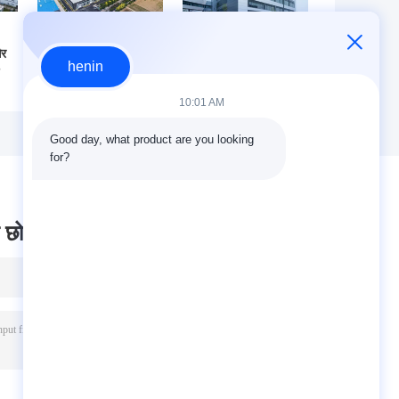
और
पर्यावरण के अनुकूल और
रोल अप डोर और
henin
निर्माण समाधानों के साथ
फायरप्रूफ रॉक वूल
के
औद्योगिक के लिए कठोर
क्लैडिंग सिस्टम के साथ
10:01 AM
फ्रेम डिजाइन इस्पात
औद्योगिक स्टील स्ट्रक्चर
थ
संरचना गोदाम
वेयरहाउस
Good day, what product are you looking 
for?
 छोड़ दो