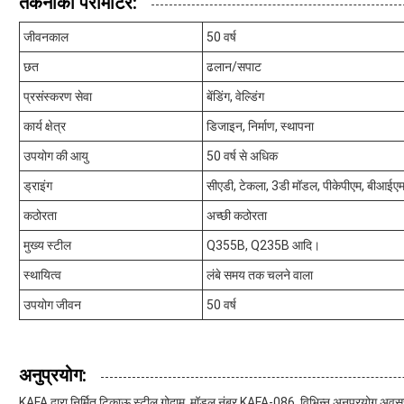
तकनीकी पैरामीटर:
जीवनकाल
50 वर्ष
छत
ढलान/सपाट
प्रसंस्करण सेवा
बेंडिंग, वेल्डिंग
कार्य क्षेत्र
डिजाइन, निर्माण, स्थापना
उपयोग की आयु
50 वर्ष से अधिक
ड्राइंग
सीएडी, टेकला, 3डी मॉडल, पीकेपीएम, बीआईए
कठोरता
अच्छी कठोरता
मुख्य स्टील
Q355B, Q235B आदि।
स्थायित्व
लंबे समय तक चलने वाला
उपयोग जीवन
50 वर्ष
अनुप्रयोग:
KAFA द्वारा निर्मित टिकाऊ स्टील गोदाम, मॉडल नंबर KAFA-086, विभिन्न अनुप्रयोग अवसरो