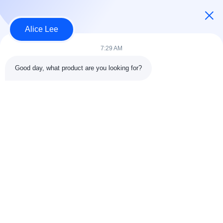
USD40~60 per square meter MOQ:1000 वर्ग मीटर
संपर्क
Alice Lee
7:29 AM
लोकप्रिय श्रेणियां
सभी
Good day, what product are you looking for?
इस्पात संरचना निर्माण
इस्पात संरचना कार्यशाला
वास्तुकला संरचनात्मक
इस्पात संरचना गोदाम
स्टील
स्ट्रक्चरल स्टील मुस्कराते
स्टील फैब्रिकेशन सर्विसेज
हुए
जस्ती स्टील Purlins
कार शोरूम बिल्डिंग