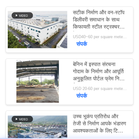
सटीक निर्माण और वन-स्टॉप
मामले
डिलीवरी समाधान के साथ
किफायती स्टील स्ट्रक्चर
वेयरहाउस
साइटमैप
USD40~60 per square meter MOQ:1000 sqm
संपर्क
गोपनीयता
बेनिन में इस्पात संरचना
नीति
गोदाम के निर्माण और आपूर्ति
अनुकूलित पोर्टल फ्रेम निर्माण
डिजाइन
USD 20-60 per square meter MOQ:1000 वर्ग मीटर
संपर्क
उच्च भूकंप प्रतिरोध और
तेजी से निर्माण आपके भंडारण
आवश्यकताओं के लिए टिकाऊ
स्टील संरचना गोदाम के साथ