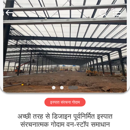
Qingdao
KaFa
Fabrication
Co.,
Ltd..
All
Rights
Reserved.
घर
उत्पाद
वीडियो
वीआर
शो
इस्पात संरचना गोदाम
हमारे
अच्छी तरह से डिजाइन पूर्वनिर्मित इस्पात
बारे
संरचनात्मक गोदाम वन-स्टॉप समाधान