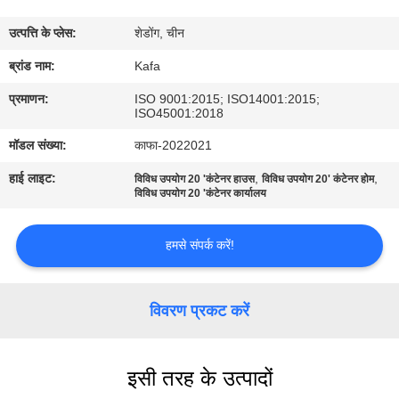
में
उत्पत्ति के प्लेस:
शेडोंग, चीन
कारखाने
ब्रांड नाम:
Kafa
का
प्रमाणन:
ISO 9001:2015; ISO14001:2015;
ISO45001:2018
दौरा
मॉडल संख्या:
काफा-2022021
हाई लाइट:
,
,
विविध उपयोग 20 'कंटेनर हाउस
विविध उपयोग 20' कंटेनर होम
गुणवत्ता
विविध उपयोग 20 'कंटेनर कार्यालय
नियंत्रण
हमसे संपर्क करें!
हमसे
संपर्क
विवरण प्रकट करें
करें
इसी तरह के उत्पादों
समाचार