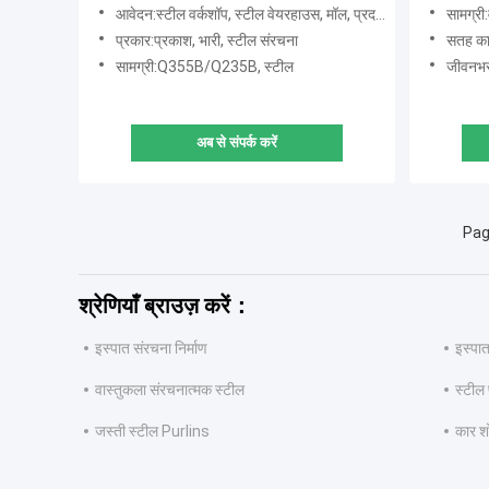
स्टील सं
आवेदन:स्टील वर्कशॉप, स्टील वेयरहाउस, मॉल, प्रदर्शनी, स्टेडियम
सामग्री:व
प्रकार:प्रकाश, भारी, स्टील संरचना
सतह का
सामग्री:Q355B/Q235B, स्टील
जीवनभर:
अब से संपर्क करें
Pag
श्रेणियाँ ब्राउज़ करें：
इस्पात संरचना निर्माण
इस्पात
वास्तुकला संरचनात्मक स्टील
स्टील 
जस्ती स्टील Purlins
कार शो