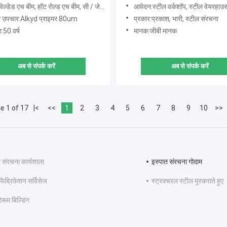
रचना गोदाम
ेल्डेड एच बीम, हॉट रोल्ड एच बीम, सी / जेड शहतीर
आवेदन:स्टील वर्कशॉप, स्टील वेयरहाउ
 उपचार:Alkyd प्राइमर 80um
प्रकार:प्रकाश, भारी, स्टील संरचना
50 वर्ष
मानक:जीबी मानक
अब से संपर्क करें
अब से संपर्क करें
e 1 of 17
|<
<<
1
2
3
4
5
6
7
8
9
10
>>
 संरचना कार्यशाला
इस्पात संरचना गोदाम
फैब्रिकेशन सर्विसेज
स्ट्रक्चरल स्टील मुस्कराते हुए
रूम बिल्डिंग