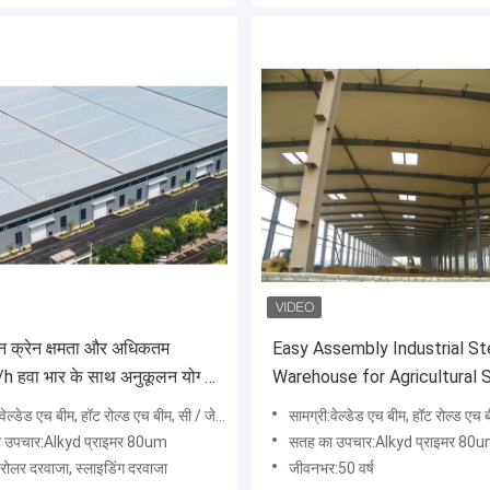
 क्रेन क्षमता और अधिकतम
Easy Assembly Industrial St
 हवा भार के साथ अनुकूलन योग्य
Warehouse for Agricultural 
मग्री स्टील स्ट्रक्चर वेयरहाउस
& Factory Use Strong Struc
ेल्डेड एच बीम, हॉट रोल्ड एच बीम, सी / जेड शहतीर
सामग्री:वेल्डेड एच बीम, हॉट रोल्ड एच बीम, स
 उपचार:Alkyd प्राइमर 80um
सतह का उपचार:Alkyd प्राइमर 80
रोलर दरवाजा, स्लाइडिंग दरवाजा
जीवनभर:50 वर्ष