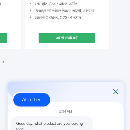
आकार और लेआउट के साथ
स
स्तंभ:हॉट-रोल्ड / कोल्ड-फॉर्मेड
डिजाइन सॉफ्टवेयर:टेकला, सीएडी, पीकेपीएम
सामग्री:Q355B, Q235B स्टील
अब से संपर्क करें
>|
Alice Lee
2:34 AM
Good day, what product are you looking 
for?