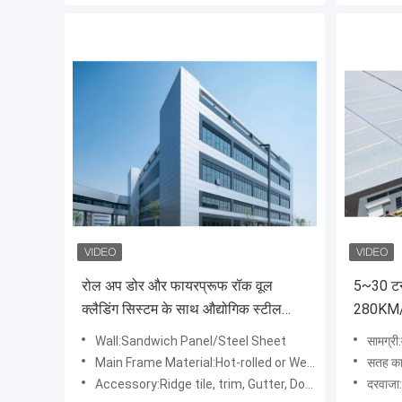
रोल अप डोर और फायरप्रूफ रॉक वूल
5~30 टन
क्लैडिंग सिस्टम के साथ औद्योगिक स्टील
280KM/h
स्ट्रक्चर वेयरहाउस
Q355B सा
Wall:Sandwich Panel/Steel Sheet
सामग्री:व
Main Frame Material:Hot-rolled or Welded H beam and column, Q355B steel
सतह का
Accessory:Ridge tile, trim, Gutter, Down pipe, skylight, clerestory
दरवाजा: