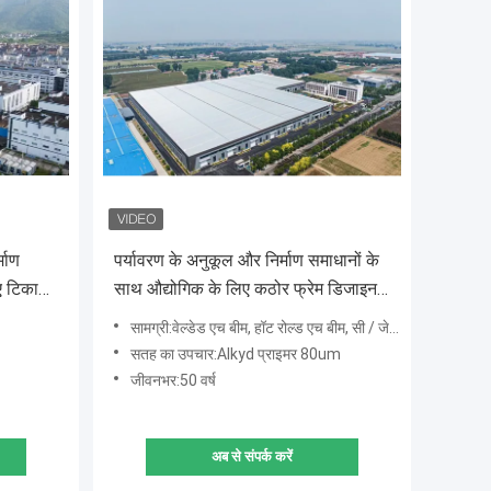
्माण
पर्यावरण के अनुकूल और निर्माण समाधानों के
ए टिकाऊ
साथ औद्योगिक के लिए कठोर फ्रेम डिजाइन
इस्पात संरचना गोदाम
सामग्री:वेल्डेड एच बीम, हॉट रोल्ड एच बीम, सी / जेड शहतीर
सतह का उपचार:Alkyd प्राइमर 80um
जीवनभर:50 वर्ष
अब से संपर्क करें