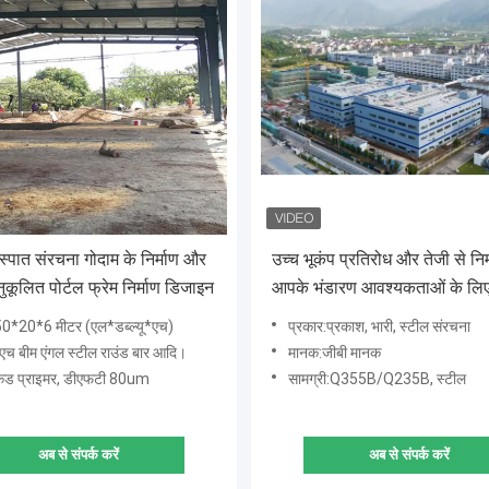
 इस्पात संरचना गोदाम के निर्माण और
उच्च भूकंप प्रतिरोध और तेजी से निर
नुकूलित पोर्टल फ्रेम निर्माण डिजाइन
आपके भंडारण आवश्यकताओं के लि
स्टील संरचना गोदाम के साथ
0*20*6 मीटर (एल*डब्ल्यू*एच)
प्रकार:प्रकाश, भारी, स्टील संरचना
:एच बीम एंगल स्टील राउंड बार आदि।
मानक:जीबी मानक
लकड प्राइमर, डीएफटी 80um
सामग्री:Q355B/Q235B, स्टील
अब से संपर्क करें
अब से संपर्क करें