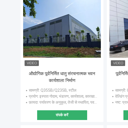
औद्योगिक पूर्वनिर्मित धातु संरचनात्मक भवन
पूर्वनि
कार्यशाला निर्माण
सामग्री
: Q355B/Q235B, स्टील
सामग्री
:
प्रयोग
: इस्पात गोदाम, भंडारण, कार्यशाला, कारखाना
वेल्डिंग प
फ़ायदा
: पर्यावरण के अनुकूल, तेजी से स्थापित, पवन सबूत, हल्के, अग्निरोधक
नष्ट
: प्राथ
संपर्क करें