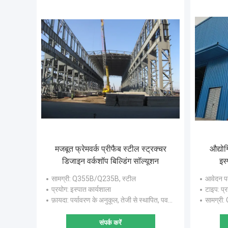
मजबूत फ्रेमवर्क प्रीफैब स्टील स्ट्रक्चर
औद्योग
डिजाइन वर्कशॉप बिल्डिंग सॉल्यूशन
इस
सामग्री
: Q355B/Q235B, स्टील
आवेदन प
प्रयोग
: इस्पात कार्यशाला
टाइप
: प्
फ़ायदा
: पर्यावरण के अनुकूल, तेजी से स्थापित, पवन सबूत, हल्के, अग्निरोधक
सामग्री
:
संपर्क करें