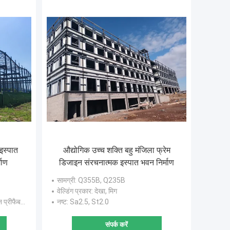
इस्पात
औद्योगिक उच्च शक्ति बहु मंजिला फ्रेम
माण
डिजाइन संरचनात्मक इस्पात भवन निर्माण
सामग्री
: Q355B, Q235B
वेल्डिंग प्रकार
: देखा, मिग
 बिल्डिंग वर्कशॉप
नष्ट
: Sa2.5, St2.0
संपर्क करें