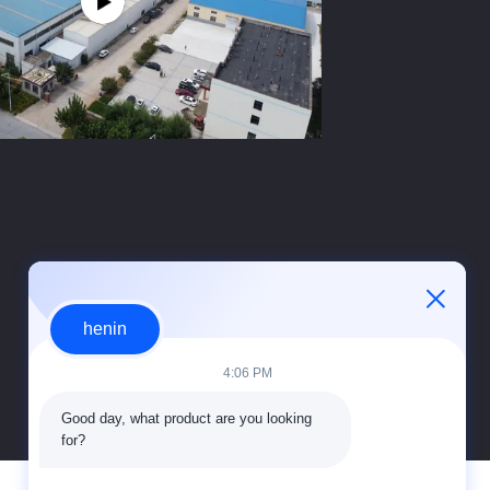
henin
4:06 PM
Good day, what product are you looking 
for?