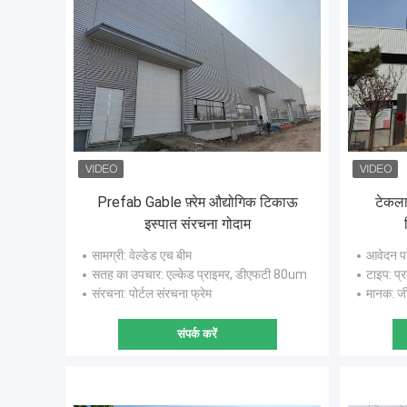
Prefab Gable फ़्रेम औद्योगिक टिकाऊ
टेकला 
इस्पात संरचना गोदाम
सामग्री
: वेल्डेड एच बीम
आवेदन प
सतह का उपचार
: एल्केड प्राइमर, डीएफटी 80um
टाइप
: प्
संरचना
: पोर्टल संरचना फ्रेम
मानक
: ज
संपर्क करें