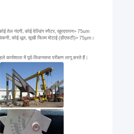
ोई तेल गंदगी, कोई वेल्डिंग स्पैटर, खुरदरापन> 75um
ंग्स, चिकनी, कोई धूल, सूखी फिल्म मोटाई (डीएफटी)> 75μm।
ार्यशाला में पूर्व-विधानसभा परीक्षण लागू करते हैं।