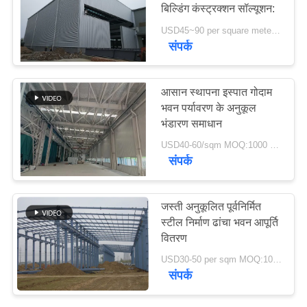
बिल्डिंग कंस्ट्रक्शन सॉल्यूशन:
USD45~90 per square meter MOQ:1000 वर्ग मीटर
मामले
संपर्क
29
साइटमैप
स्टील फैब्रिकेशन सर्विसेज
आसान स्थापना इस्पात गोदाम
भवन पर्यावरण के अनुकूल
गोपनीयता
भंडारण समाधान
नीति
USD40-60/sqm MOQ:1000 वर्ग मीटर
संपर्क
12
जस्ती अनुकूलित पूर्वनिर्मित
स्ट्रक्चरल स्टील मुस्कराते
स्टील निर्माण ढांचा भवन आपूर्ति
वितरण
हुए
USD30-50 per sqm MOQ:1000 वर्गमीटर
संपर्क