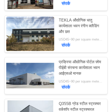
में
संपर्क
कारखाने
TEKLA औद्योगिक धातु
198
कार्यशाला भवन रंगीन क्लैडिंग
का
और छत
इस्पात संरचना गोदाम
दौरा
USD45~90 per square meter MOQ:1000 वर्ग मीटर
संपर्क
गुणवत्ता
नियंत्रण
प्रक्रिया औद्योगिक पोर्टल फ़्रेम
पीईबी संरचना कार्यशाला भवन
आईएसओ मानक
16
हमसे
USD45~90 per square meter MOQ:1000 वर्ग मीटर
वास्तुकला संरचनात्मक
संपर्क
संपर्क
करें
स्टील
Q355B ग्रेड स्टील स्ट्रक्चर
समाचार
वर्कशॉप स्टील स्ट्रक्चरल