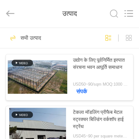
Qingdao
KaFa
Fabrication
उत्पाद
Co.,
Ltd..
All
Rights
Reserved.
घर
151
सभी उत्पाद
इस्पात संरचना निर्माण
उत्पाद
उद्योग के लिए पूर्वनिर्मित इस्पात
संरचना भवन आपूर्ति समाधान
वीडियो
USD50~90/sqm MOQ:1000 वर्गमीटर
वीआर
संपर्क
174
शो
टेकला मॉडलिंग प्रीफैब मेटल
इस्पात संरचना कार्यशाला
स्ट्रक्चर बिल्डिंग वर्कशॉप हाई
हमारे
स्ट्रेंथ
बारे
USD45~90 per square meter MOQ:1000 वर्ग मीटर