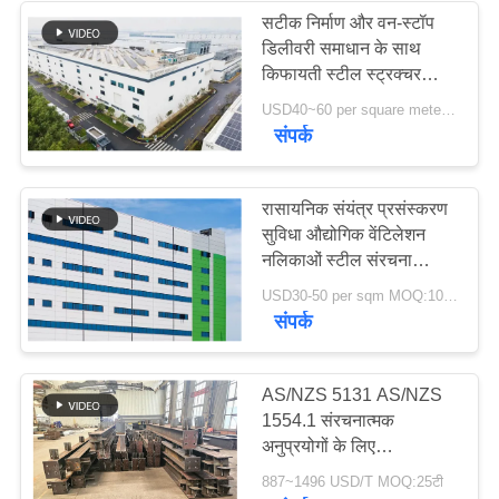
सटीक निर्माण और वन-स्टॉप
डिलीवरी समाधान के साथ
8
किफायती स्टील स्ट्रक्चर
वेयरहाउस
USD40~60 per square meter MOQ:1000 sqm
जस्ती स्टील Purlins
संपर्क
रासायनिक संयंत्र प्रसंस्करण
सुविधा औद्योगिक वेंटिलेशन
नलिकाओं स्टील संरचना
संक्षारण प्रतिरोधी
11
USD30-50 per sqm MOQ:1000 वर्गमीटर
संपर्क
कार शोरूम बिल्डिंग
AS/NZS 5131 AS/NZS
1554.1 संरचनात्मक
अनुप्रयोगों के लिए
ऑस्ट्रेलियाई मानक (AS
887~1496 USD/T MOQ:25टी
NZS) मानकों के पूर्ण अनुरूप