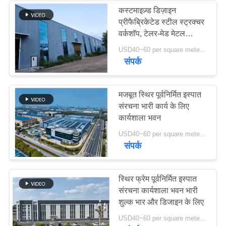
कस्टमाइज़्ड डिज़ाइन
प्रीफैब्रिकेटेड स्टील स्ट्रक्चर
8
वर्कशॉप, टेलर-मेड मेटल
वर्कशॉप बिल्डिंग
USD40~60 per square meter MOQ:1000 वर्ग मीटर
जस्ती स्टील Purlins
संपर्क
मजबूत स्थिर पूर्वनिर्मित इस्पात
संरचना भारी कार्य के लिए
कार्यशाला भवन
11
USD40~60 per square meter MOQ:1000 वर्ग मीटर
संपर्क
कार शोरूम बिल्डिंग
स्थिर फ्रेम पूर्वनिर्मित इस्पात
संरचना कार्यशाला भवन भारी
शुल्क भार और डिजाइन के लिए
USD40~60 per square meter MOQ:1000 square meter