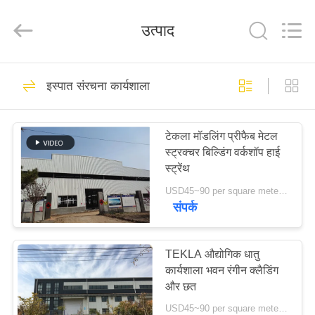
Qingdao
KaFa
Fabrication
उत्पाद
Co.,
Ltd..
All
Rights
Reserved.
घर
151
इस्पात संरचना कार्यशाला
इस्पात संरचना निर्माण
उत्पाद
टेकला मॉडलिंग प्रीफैब मेटल
स्ट्रक्चर बिल्डिंग वर्कशॉप हाई
वीडियो
स्ट्रेंथ
USD45~90 per square meter MOQ:1000 वर्ग मीटर
वीआर
संपर्क
174
शो
TEKLA औद्योगिक धातु
इस्पात संरचना कार्यशाला
कार्यशाला भवन रंगीन क्लैडिंग
हमारे
और छत
बारे
USD45~90 per square meter MOQ:1000 वर्ग मीटर