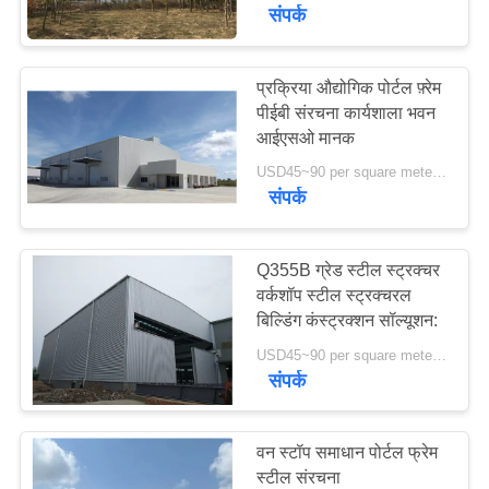
में
संपर्क
कारखाने
प्रक्रिया औद्योगिक पोर्टल फ़्रेम
198
पीईबी संरचना कार्यशाला भवन
का
आईएसओ मानक
इस्पात संरचना गोदाम
दौरा
USD45~90 per square meter MOQ:1000 वर्ग मीटर
संपर्क
गुणवत्ता
नियंत्रण
Q355B ग्रेड स्टील स्ट्रक्चर
वर्कशॉप स्टील स्ट्रक्चरल
बिल्डिंग कंस्ट्रक्शन सॉल्यूशन:
16
हमसे
USD45~90 per square meter MOQ:1000 वर्ग मीटर
वास्तुकला संरचनात्मक
संपर्क
संपर्क
करें
स्टील
वन स्टॉप समाधान पोर्टल फ्रेम
समाचार
स्टील संरचना