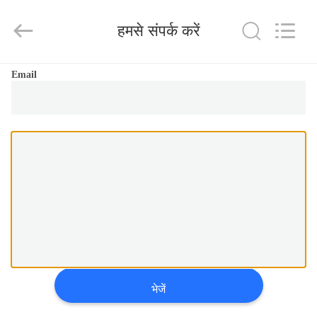
Qingdao
KaFa
Fabrication
हमसे संपर्क करें
Co.,
Ltd..
All
Rights
Reserved.
घर
Email
उत्पाद
वीडियो
वीआर
शो
हमारे
भेजें
बारे