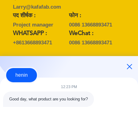
Larry@kafafab.com
पद शीर्षक :
फोन :
Project manager
0086 13668893471
WHATSAPP :
WeChat :
+8613668893471
0086 13668893471
व्यक्ति से संपर्क करें :
henin
Mr. Henin Wong
12:23 PM
ईमेल :
henin@kafafab.com
Good day, what product are you looking for?
पद शीर्षक :
फोन :
General Manager
0086 13553039170
WHATSAPP :
WeChat :
+8613553039170
0086-13553039170