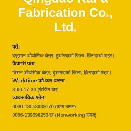
में
Fabrication Co.,
कारखाने
Ltd.
का
दौरा
पते:
दज़ुशान औद्योगिक क्षेत्र, हुआंगदाओ जिला, क़िंगदाओ शहर।
गुणवत्ता
फैक्टरी पता:
नियंत्रण
तिशन औद्योगिक क्षेत्र, हुआंगदाओ जिला, क़िंगदाओ शहर।
Worktime को कम करना:
हमसे
8:00-17:30 (बीजिंग बार)
व्यावसायिक फ़ोन:
संपर्क
0086-13553039170
(काम समय)
करें
0086-13969825647
(Nonworking समय)
समाचार