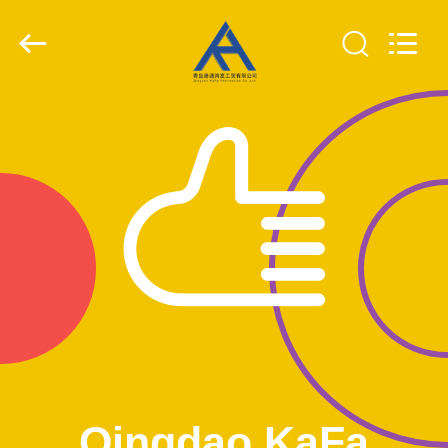
Qingdao
KaFa
Fabrication
Co.,
Ltd..
All
Rights
Reserved.
घर
उत्पाद
वीडियो
वीआर
शो
हमारे
बारे
Qingdao KaFa