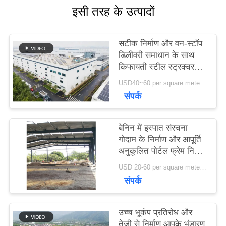
इसी तरह के उत्पादों
संपर्क
करें
सटीक निर्माण और वन-स्टॉप
डिलीवरी समाधान के साथ
किफायती स्टील स्ट्रक्चर
समाचार
वेयरहाउस
USD40~60 per square meter MOQ:1000 sqm
संपर्क
मामले
बेनिन में इस्पात संरचना
गोदाम के निर्माण और आपूर्ति
साइटमैप
अनुकूलित पोर्टल फ्रेम निर्माण
डिजाइन
USD 20-60 per square meter MOQ:1000 वर्ग मीटर
गोपनीयता
संपर्क
नीति
उच्च भूकंप प्रतिरोध और
तेजी से निर्माण आपके भंडारण