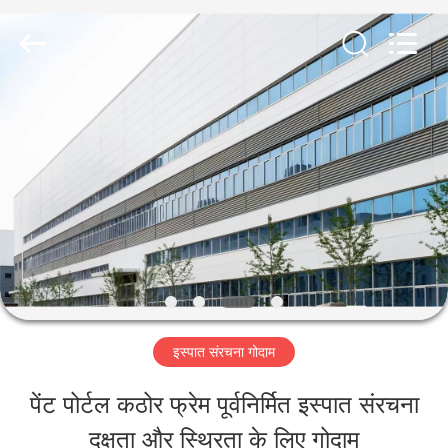
Qingdao
KaFa
Fabrication
Co.,
Ltd..
All
घर
Rights
Reserved.
उत्पाद
वीडियो
वीआर
इस्पात संरचना गोदाम
शो
पेंट पोर्टल कठोर फ्रेम पूर्वनिर्मित इस्पात संरचना
दक्षता और स्थिरता के लिए गोदाम
हमारे