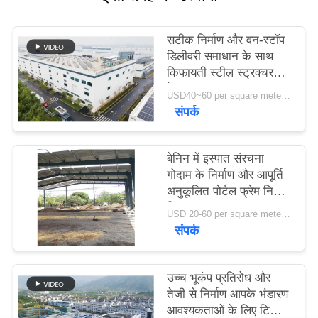
मामले
सटीक निर्माण और वन-स्टॉप
डिलीवरी समाधान के साथ
किफायती स्टील स्ट्रक्चर
साइटमैप
वेयरहाउस
USD40~60 per square meter MOQ:1000 sqm
संपर्क
गोपनीयता
नीति
बेनिन में इस्पात संरचना
गोदाम के निर्माण और आपूर्ति
अनुकूलित पोर्टल फ्रेम निर्माण
डिजाइन
USD 20-60 per square meter MOQ:1000 वर्ग मीटर
संपर्क
उच्च भूकंप प्रतिरोध और
तेजी से निर्माण आपके भंडारण
आवश्यकताओं के लिए टिकाऊ