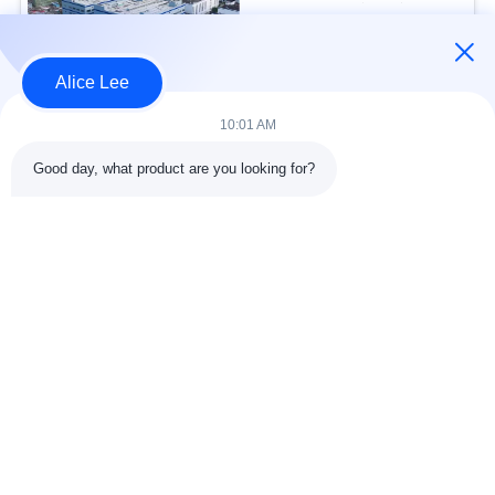
स्टील संरचना गोदाम के साथ
USD40~60 per square meter MOQ:1000 वर्ग मीटर
संपर्क
Alice Lee
10:01 AM
लोकप्रिय श्रेणियां
सभी
Good day, what product are you looking for?
इस्पात संरचना निर्माण
इस्पात संरचना कार्यशाला
वास्तुकला संरचनात्मक
इस्पात संरचना गोदाम
स्टील
स्ट्रक्चरल स्टील मुस्कराते
स्टील फैब्रिकेशन सर्विसेज
हुए
जस्ती स्टील Purlins
कार शोरूम बिल्डिंग