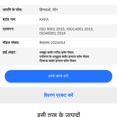
में
उत्पत्ति के प्लेस:
क़िंगदाओ, चीन
कारखाने
ब्रांड नाम:
KAFA
का
प्रमाणन:
ISO 9001:2015; ISO14001:2015;
ISO45001:2018
दौरा
मॉडल संख्या:
केएएफए-2024054
हाई लाइट:
,
मजबूत कठोर स्टील फ्रेम गोदाम
गुणवत्ता
,
पर्यावरण के अनुकूल कठोर इस्पात फ्रेम गोदाम
टिकाऊ कठोर इस्पात फ्रेम गोदाम
नियंत्रण
हमसे संपर्क करें!
हमसे
संपर्क
विवरण प्रकट करें
करें
समाचार
इसी तरह के उत्पादों