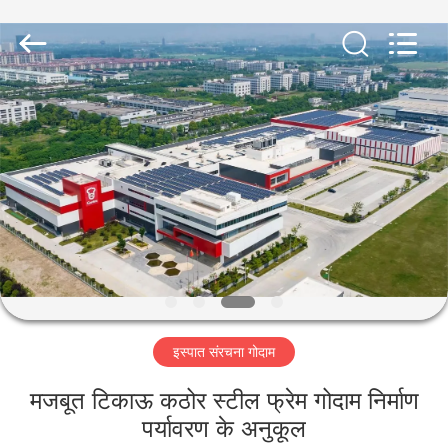
Qingdao
KaFa
Fabrication
Co.,
Ltd..
All
Rights
Reserved.
घर
उत्पाद
वीडियो
वीआर
शो
इस्पात संरचना गोदाम
हमारे
मजबूत टिकाऊ कठोर स्टील फ्रेम गोदाम निर्माण
बारे
पर्यावरण के अनुकूल