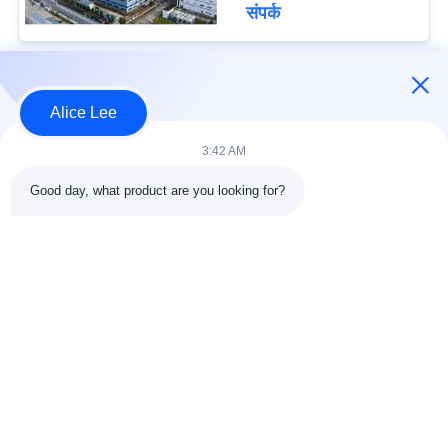
संपर्क
लोकप्रिय श्रेणियां
सभी
Alice Lee
3:42 AM
इस्पात संरचना निर्माण
इस्पात संरचना कार्यशाला
Good day, what product are you looking for?
वास्तुकला संरचनात्मक
इस्पात संरचना गोदाम
स्टील
स्ट्रक्चरल स्टील मुस्कराते
स्टील फैब्रिकेशन सर्विसेज
हुए
जस्ती स्टील Purlins
कार शोरूम बिल्डिंग