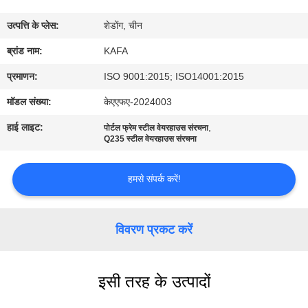
में
उत्पत्ति के प्लेस:
शेडोंग, चीन
कारखाने
ब्रांड नाम:
KAFA
का
प्रमाणन:
ISO 9001:2015; ISO14001:2015
दौरा
मॉडल संख्या:
केएएफए-2024003
हाई लाइट:
,
पोर्टल फ्रेम स्टील वेयरहाउस संरचना
गुणवत्ता
Q235 स्टील वेयरहाउस संरचना
नियंत्रण
हमसे संपर्क करें!
हमसे
विवरण प्रकट करें
संपर्क
करें
इसी तरह के उत्पादों
समाचार