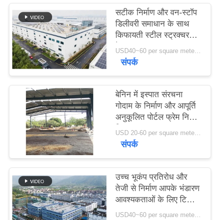
सटीक निर्माण और वन-स्टॉप
डिलीवरी समाधान के साथ
मामले
किफायती स्टील स्ट्रक्चर
वेयरहाउस
USD40~60 per square meter MOQ:1000 sqm
साइटमैप
संपर्क
गोपनीयता
बेनिन में इस्पात संरचना
नीति
गोदाम के निर्माण और आपूर्ति
अनुकूलित पोर्टल फ्रेम निर्माण
डिजाइन
USD 20-60 per square meter MOQ:1000 वर्ग मीटर
संपर्क
उच्च भूकंप प्रतिरोध और
तेजी से निर्माण आपके भंडारण
आवश्यकताओं के लिए टिकाऊ
स्टील संरचना गोदाम के साथ
USD40~60 per square meter MOQ:1000 वर्ग मीटर