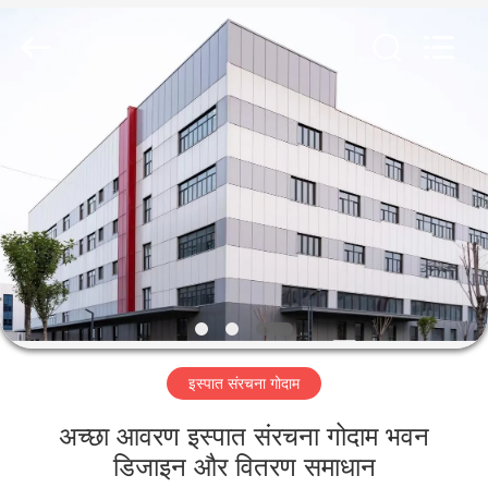
Qingdao
KaFa
Fabrication
Co.,
Ltd..
All
Rights
Reserved.
घर
उत्पाद
वीडियो
वीआर
शो
इस्पात संरचना गोदाम
हमारे
अच्छा आवरण इस्पात संरचना गोदाम भवन
बारे
डिजाइन और वितरण समाधान