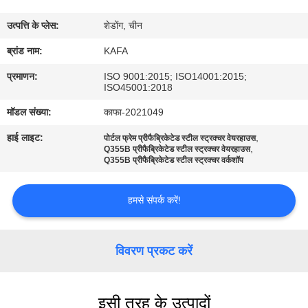
में
उत्पत्ति के प्लेस:
शेडोंग, चीन
कारखाने
ब्रांड नाम:
KAFA
का
प्रमाणन:
ISO 9001:2015; ISO14001:2015;
ISO45001:2018
दौरा
मॉडल संख्या:
काफा-2021049
हाई लाइट:
,
पोर्टल फ्रेम प्रीफैब्रिकेटेड स्टील स्ट्रक्चर वेयरहाउस
गुणवत्ता
,
Q355B प्रीफैब्रिकेटेड स्टील स्ट्रक्चर वेयरहाउस
Q355B प्रीफैब्रिकेटेड स्टील स्ट्रक्चर वर्कशॉप
नियंत्रण
हमसे संपर्क करें!
हमसे
संपर्क
विवरण प्रकट करें
करें
समाचार
इसी तरह के उत्पादों