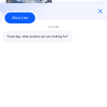
स्टील संरचना गोदाम के साथ
USD40~60 per square meter MOQ:1000 वर्ग मीटर
संपर्क
Alice Lee
3:11 AM
लोकप्रिय श्रेणियां
सभी
Good day, what product are you looking for?
इस्पात संरचना निर्माण
इस्पात संरचना कार्यशाला
वास्तुकला संरचनात्मक
इस्पात संरचना गोदाम
स्टील
स्ट्रक्चरल स्टील मुस्कराते
स्टील फैब्रिकेशन सर्विसेज
हुए
जस्ती स्टील Purlins
कार शोरूम बिल्डिंग