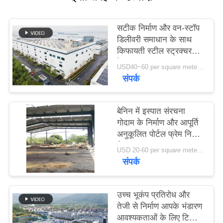
मामले
सटीक निर्माण और वन-स्टॉप
डिलीवरी समाधान के साथ
किफायती स्टील स्ट्रक्चर
साइटमैप
वेयरहाउस
USD40~60 per square meter MOQ:1000 sqm
संपर्क
गोपनीयता
नीति
बेनिन में इस्पात संरचना
गोदाम के निर्माण और आपूर्ति
अनुकूलित पोर्टल फ्रेम निर्माण
डिजाइन
USD 20-60 per square meter MOQ:1000 वर्ग मीटर
संपर्क
उच्च भूकंप प्रतिरोध और
तेजी से निर्माण आपके भंडारण
आवश्यकताओं के लिए टिकाऊ