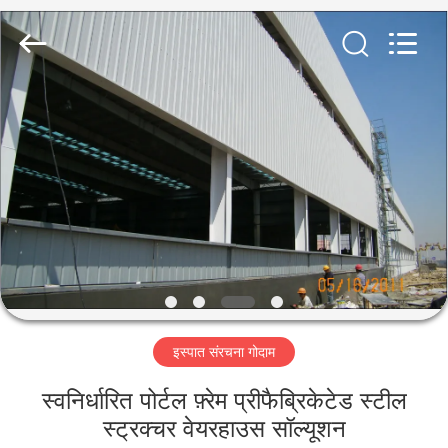
Qingdao
KaFa
Fabrication
Co.,
Ltd..
All
Rights
Reserved.
घर
उत्पाद
वीडियो
वीआर
शो
इस्पात संरचना गोदाम
हमारे
स्वनिर्धारित पोर्टल फ़्रेम प्रीफैब्रिकेटेड स्टील
बारे
स्ट्रक्चर वेयरहाउस सॉल्यूशन