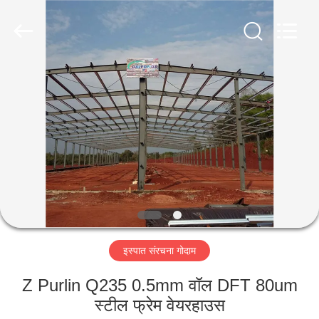
Qingdao
KaFa
Fabrication
Co.,
Ltd..
All
Rights
Reserved.
घर
उत्पाद
वीडियो
वीआर
शो
इस्पात संरचना गोदाम
हमारे
Z Purlin Q235 0.5mm वॉल DFT 80um
बारे
स्टील फ्रेम वेयरहाउस