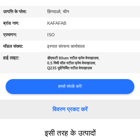
में
उत्पत्ति के प्लेस:
क़िंगदाओ, चीन
कारखाने
ब्रांड नाम:
KAFAFAB
का
प्रमाणन:
ISO
दौरा
मॉडल संख्या:
इस्पात संरचना कार्यशाला
हाई लाइट:
,
डीएफटी 80um स्टील फ्रेम वेयरहाउस
,
गुणवत्ता
0.5 मिमी वॉल स्टील फ्रेम वेयरहाउस
Q235 पूर्वनिर्मित स्टील वेयरहाउस
नियंत्रण
हमसे संपर्क करें!
हमसे
संपर्क
विवरण प्रकट करें
करें
इसी तरह के उत्पादों
समाचार