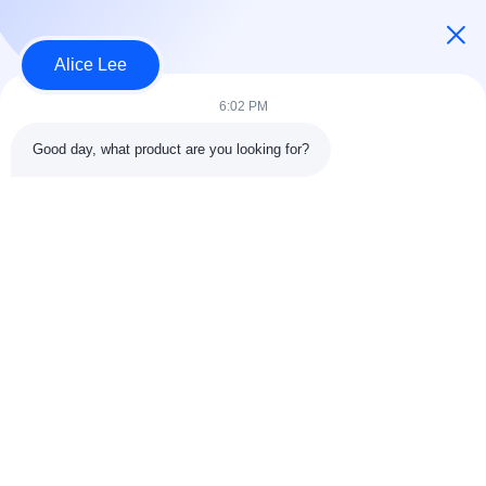
USD40~60 per square meter MOQ:1000 वर्ग मीटर
संपर्क
Alice Lee
6:02 PM
लोकप्रिय श्रेणियां
सभी
Good day, what product are you looking for?
इस्पात संरचना निर्माण
इस्पात संरचना कार्यशाला
वास्तुकला संरचनात्मक
इस्पात संरचना गोदाम
स्टील
स्ट्रक्चरल स्टील मुस्कराते
स्टील फैब्रिकेशन सर्विसेज
हुए
जस्ती स्टील Purlins
कार शोरूम बिल्डिंग