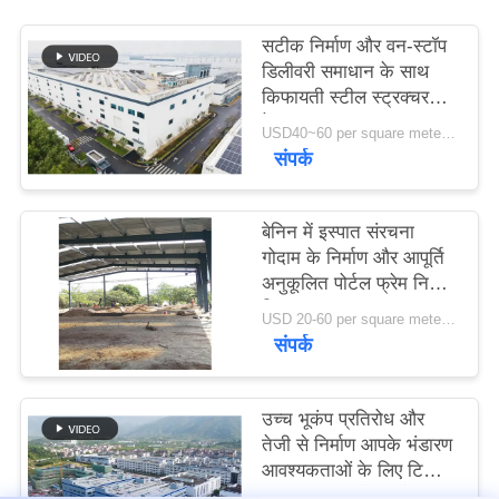
सटीक निर्माण और वन-स्टॉप
मामले
डिलीवरी समाधान के साथ
किफायती स्टील स्ट्रक्चर
वेयरहाउस
साइटमैप
USD40~60 per square meter MOQ:1000 sqm
संपर्क
गोपनीयता
बेनिन में इस्पात संरचना
नीति
गोदाम के निर्माण और आपूर्ति
अनुकूलित पोर्टल फ्रेम निर्माण
डिजाइन
USD 20-60 per square meter MOQ:1000 वर्ग मीटर
संपर्क
उच्च भूकंप प्रतिरोध और
तेजी से निर्माण आपके भंडारण
आवश्यकताओं के लिए टिकाऊ
स्टील संरचना गोदाम के साथ