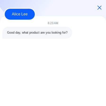
USD40~60 per square meter MOQ:1000 वर्ग मीटर
संपर्क
Alice Lee
6:23 AM
लोकप्रिय श्रेणियां
सभी
Good day, what product are you looking for?
इस्पात संरचना निर्माण
इस्पात संरचना कार्यशाला
वास्तुकला संरचनात्मक
इस्पात संरचना गोदाम
स्टील
स्ट्रक्चरल स्टील मुस्कराते
स्टील फैब्रिकेशन सर्विसेज
हुए
जस्ती स्टील Purlins
कार शोरूम बिल्डिंग