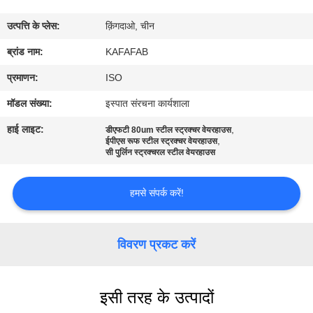
में
उत्पत्ति के प्लेस:
क़िंगदाओ, चीन
कारखाने
ब्रांड नाम:
KAFAFAB
का
प्रमाणन:
ISO
दौरा
मॉडल संख्या:
इस्पात संरचना कार्यशाला
हाई लाइट:
,
डीएफटी 80um स्टील स्ट्रक्चर वेयरहाउस
,
गुणवत्ता
ईपीएस रूफ स्टील स्ट्रक्चर वेयरहाउस
सी पुर्लिन स्ट्रक्चरल स्टील वेयरहाउस
नियंत्रण
हमसे संपर्क करें!
हमसे
संपर्क
विवरण प्रकट करें
करें
इसी तरह के उत्पादों
समाचार