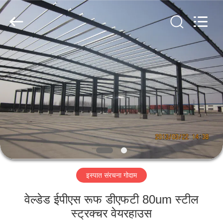
Qingdao
KaFa
Fabrication
Co.,
Ltd..
All
Rights
Reserved.
घर
उत्पाद
वीडियो
वीआर
शो
इस्पात संरचना गोदाम
हमारे
वेल्डेड ईपीएस रूफ डीएफटी 80um स्टील
बारे
स्ट्रक्चर वेयरहाउस