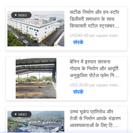
सटीक निर्माण और वन-स्टॉप
मामले
डिलीवरी समाधान के साथ
किफायती स्टील स्ट्रक्चर
वेयरहाउस
साइटमैप
USD40~60 per square meter MOQ:1000 sqm
संपर्क
गोपनीयता
बेनिन में इस्पात संरचना
नीति
गोदाम के निर्माण और आपूर्ति
अनुकूलित पोर्टल फ्रेम निर्माण
डिजाइन
USD 20-60 per square meter MOQ:1000 वर्ग मीटर
संपर्क
उच्च भूकंप प्रतिरोध और
तेजी से निर्माण आपके भंडारण
आवश्यकताओं के लिए टिकाऊ
स्टील संरचना गोदाम के साथ