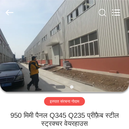
Qingdao
KaFa
Fabrication
Co.,
Ltd..
All
Rights
Reserved.
घर
उत्पाद
वीडियो
वीआर
शो
इस्पात संरचना गोदाम
हमारे
950 मिमी पैनल Q345 Q235 प्रीफ़ैब स्टील
बारे
स्ट्रक्चर वेयरहाउस