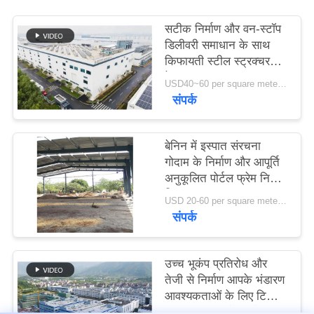
सटीक निर्माण और वन-स्टॉप
मामले
डिलीवरी समाधान के साथ
किफायती स्टील स्ट्रक्चर
वेयरहाउस
साइटमैप
USD40~60 per square meter MOQ:1000 sqm
संपर्क
गोपनीयता
बेनिन में इस्पात संरचना
नीति
गोदाम के निर्माण और आपूर्ति
अनुकूलित पोर्टल फ्रेम निर्माण
डिजाइन
USD 20-60 per square meter MOQ:1000 वर्ग मीटर
संपर्क
उच्च भूकंप प्रतिरोध और
तेजी से निर्माण आपके भंडारण
आवश्यकताओं के लिए टिकाऊ
स्टील संरचना गोदाम के साथ