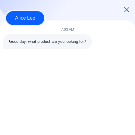
USD40~60 per square meter MOQ:1000 वर्ग मीटर
संपर्क
Alice Lee
7:03 AM
लोकप्रिय श्रेणियां
सभी
Good day, what product are you looking for?
इस्पात संरचना निर्माण
इस्पात संरचना कार्यशाला
वास्तुकला संरचनात्मक
इस्पात संरचना गोदाम
स्टील
स्ट्रक्चरल स्टील मुस्कराते
स्टील फैब्रिकेशन सर्विसेज
हुए
जस्ती स्टील Purlins
कार शोरूम बिल्डिंग