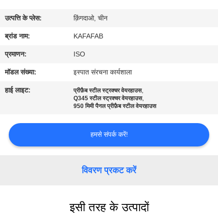
में
उत्पत्ति के प्लेस:
क़िंगदाओ, चीन
कारखाने
ब्रांड नाम:
KAFAFAB
का
प्रमाणन:
ISO
दौरा
मॉडल संख्या:
इस्पात संरचना कार्यशाला
हाई लाइट:
,
प्रीफ़ैब स्टील स्ट्रक्चर वेयरहाउस
,
गुणवत्ता
Q345 स्टील स्ट्रक्चर वेयरहाउस
950 मिमी पैनल प्रीफ़ैब स्टील वेयरहाउस
नियंत्रण
हमसे संपर्क करें!
हमसे
संपर्क
विवरण प्रकट करें
करें
इसी तरह के उत्पादों
समाचार