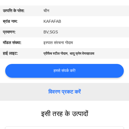
में
उत्पत्ति के प्लेस:
चीन
कारखाने
ब्रांड नाम:
KAFAFAB
का
प्रमाणन:
BV,SGS
दौरा
मॉडल संख्या:
इस्पात संरचना गोदाम
हाई लाइट:
,
प्रीफैब स्टील गोदाम
धातु फ्रेम वेयरहाउस
गुणवत्ता
नियंत्रण
हमसे संपर्क करें!
हमसे
विवरण प्रकट करें
संपर्क
करें
इसी तरह के उत्पादों
समाचार