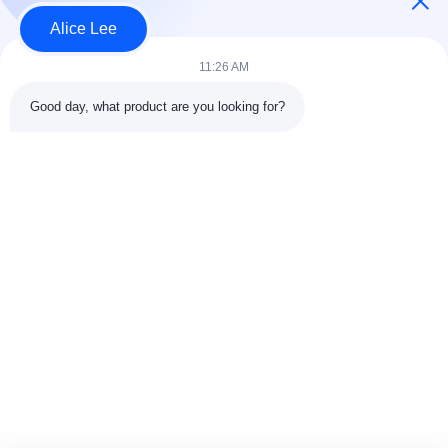
Alice Lee
11:26 AM
लोकप्रिय श्रेणियां
सभी
Good day, what product are you looking for?
इस्पात संरचना निर्माण
इस्पात संरचना कार्यशाला
वास्तुकला संरचनात्मक
इस्पात संरचना गोदाम
स्टील
स्ट्रक्चरल स्टील मुस्कराते
स्टील फैब्रिकेशन सर्विसेज
हुए
जस्ती स्टील Purlins
कार शोरूम बिल्डिंग