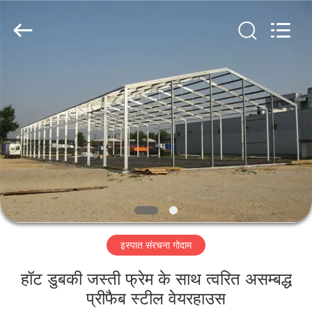
Qingdao
KaFa
Fabrication
Co.,
Ltd..
All
Rights
Reserved.
घर
उत्पाद
वीडियो
वीआर
शो
इस्पात संरचना गोदाम
हमारे
हॉट डुबकी जस्ती फ्रेम के साथ त्वरित असम्बद्ध
बारे
प्रीफैब स्टील वेयरहाउस