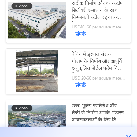
सटीक निर्माण और वन-स्टॉप
डिलीवरी समाधान के साथ
मामले
किफायती स्टील स्ट्रक्चर
वेयरहाउस
USD40~60 per square meter MOQ:1000 sqm
संपर्क
साइटमैप
गोपनीयता
बेनिन में इस्पात संरचना
गोदाम के निर्माण और आपूर्ति
नीति
अनुकूलित पोर्टल फ्रेम निर्माण
डिजाइन
USD 20-60 per square meter MOQ:1000 वर्ग मीटर
संपर्क
उच्च भूकंप प्रतिरोध और
तेजी से निर्माण आपके भंडारण
आवश्यकताओं के लिए टिकाऊ
स्टील संरचना गोदाम के साथ
USD40~60 per square meter MOQ:1000 वर्ग मीटर
संपर्क