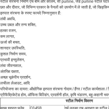
स्टील संरचना निर्माण एच बीम और कॉलम, सी purline, जेड purline स्टील घटकों को
छत और दीवार, जो विभिन्न प्रकार के पैनलों को उपयोग में ले जाती है, जो खिड़क
इस्पात संरचना के स्पष्ट फायदे निम्नानुसार हैं:
लंबी अवधि,
उच्च उबल और तन्य शक्ति,
हल्का वजन,
कम लागत,
ऊर्जा की बचत,
शानदार उपस्थिति,
कुशल निर्माण समय,
प्रभावी इन्सुलेशन,
लंबा जीवनकाल,
अंतरिक्ष दक्षता,
अच्छा भूकंपीय प्रदर्शन,
लचीला लेआउट, आदि
परियोजना का दायरा: औद्योगिक इस्पात संरचना गोदाम / हैंगर / स्टील कार्यशाला / 
प्रीफैब्रिकेटेड होम, ऑफिस बिल्डिंग, प्रदर्शनी हॉल, कृषि भंडारण, बहु-कहानी भव
स्टील निर्माण विवरण
मुख्य इस्पात फ्रेम
Q345B
गर्म लुढ़का एच अनुभाग या स्टील 