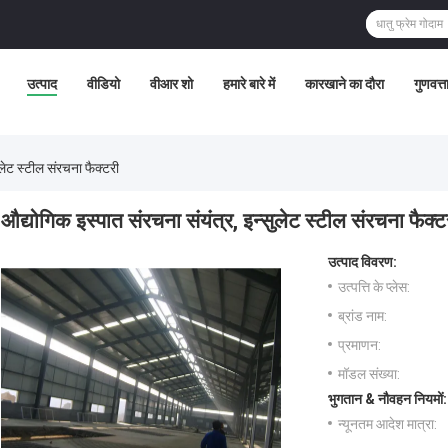
उत्पाद
वीडियो
वीआर शो
हमारे बारे में
कारखाने का दौरा
गुणवत्त
ुलेट स्टील संरचना फैक्टरी
औद्योगिक इस्पात संरचना संयंत्र, इन्सुलेट स्टील संरचना फैक्ट
उत्पाद विवरण:
उत्पत्ति के प्लेस:
ब्रांड नाम:
प्रमाणन:
मॉडल संख्या:
भुगतान & नौवहन नियमों:
न्यूनतम आदेश मात्रा: