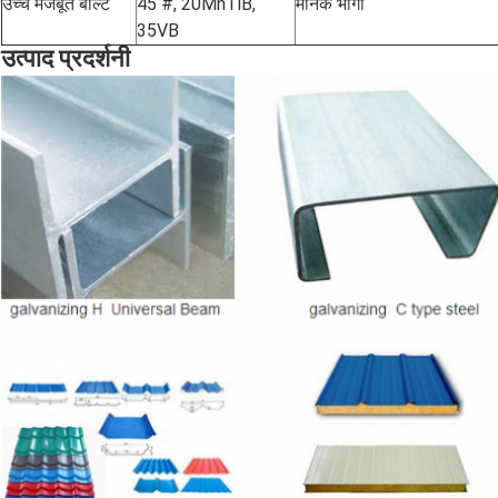
उच्च मजबूत बोल्ट
45 #, 20MnTiB,
मानक भागों
35VB
उत्पाद प्रदर्शनी