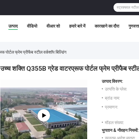
उत्पाद
वीडियो
वीआर शो
हमारे बारे में
कारखाने का दौरा
गुणवत्त
 पोर्टल फ्रेम प्रीफैब स्टील वर्कशॉप बिल्डिंग
उच्च शक्ति Q355B ग्रेड वाटरप्रूफ पोर्टल फ्रेम प्रीफैब स्टील
उत्पाद विवरण:
उत्पत्ति के प्लेस:
ब्रांड नाम:
प्रमाणन:
मॉडल संख्या:
भुगतान & नौवहन नियमों:
न्यूनतम आदेश मात्रा: