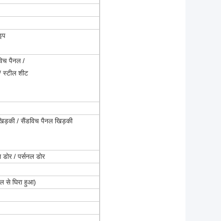
इप
विच पैनल /
 / स्टील शीट
 खिड़की / सैंडविच पैनल खिड़की
ल डोर / पर्सनल डोर
नल से घिरा हुआ)