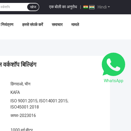
एक बोली का अनुरोध
|
Hindi
खोज
ा नियंत्रण
हमसे संपर्क करें
समाचार
मामले
 वर्कशॉप बिल्डिंग
WhatsApp
क़िंगदाओ, चीन
KAFA
ISO 9001:2015; ISO14001:2015;
ISO45001:2018
काफा-2023016
1000 वर्ग मीटर