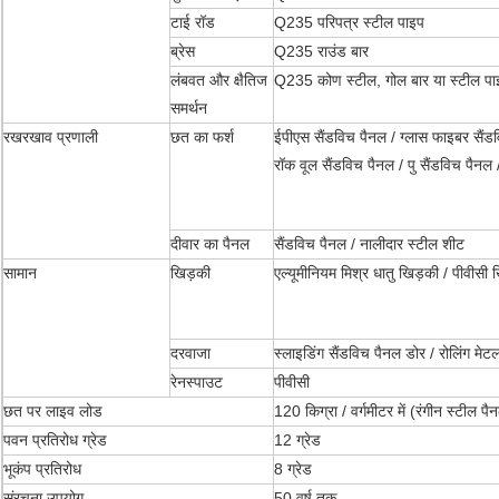
टाई रॉड
Q235 परिपत्र स्टील पाइप
ब्रेस
Q235 राउंड बार
लंबवत और क्षैतिज
Q235 कोण स्टील, गोल बार या स्टील पा
समर्थन
रखरखाव प्रणाली
छत का फर्श
ईपीएस सैंडविच पैनल / ग्लास फाइबर सैंड
रॉक वूल सैंडविच पैनल / पु सैंडविच पैनल
दीवार का पैनल
सैंडविच पैनल / नालीदार स्टील शीट
सामान
खिड़की
एल्यूमीनियम मिश्र धातु खिड़की / पीवीसी
दरवाजा
स्लाइडिंग सैंडविच पैनल डोर / रोलिंग मेट
रेनस्पाउट
पीवीसी
छत पर लाइव लोड
120 किग्रा / वर्गमीटर में (रंगीन स्टील पै
पवन प्रतिरोध ग्रेड
12 ग्रेड
भूकंप प्रतिरोध
8 ग्रेड
संरचना उपयोग
50 वर्ष तक