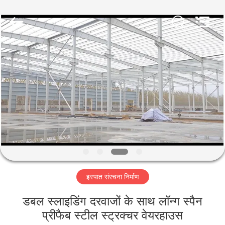
Qingdao
KaFa
Fabrication
Co.,
Ltd..
All
Rights
Reserved.
घर
उत्पाद
वीडियो
वीआर
शो
इस्पात संरचना निर्माण
हमारे
डबल स्लाइडिंग दरवाजों के साथ लॉन्ग स्पैन
बारे
प्रीफैब स्टील स्ट्रक्चर वेयरहाउस