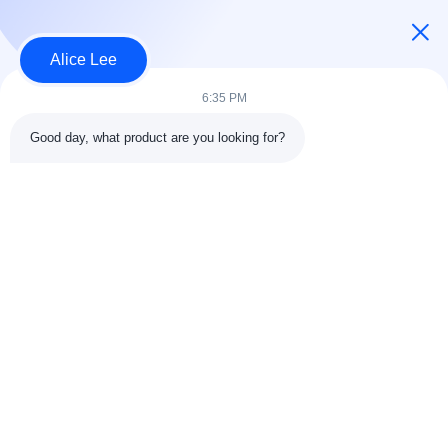
USD30-50 per sqm MOQ:1000 वर्गमीटर
संपर्क
Alice Lee
6:35 PM
लोकप्रिय श्रेणियां
सभी
Good day, what product are you looking for?
इस्पात संरचना निर्माण
इस्पात संरचना कार्यशाला
वास्तुकला संरचनात्मक
इस्पात संरचना गोदाम
स्टील
स्ट्रक्चरल स्टील मुस्कराते
स्टील फैब्रिकेशन सर्विसेज
हुए
जस्ती स्टील Purlins
कार शोरूम बिल्डिंग