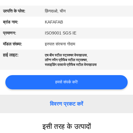
में
उत्पत्ति के प्लेस:
क़िंगदाओ, चीन
कारखाने
ब्रांड नाम:
KAFAFAB
का
प्रमाणन:
ISO9001 SGS IE
दौरा
मॉडल संख्या:
इस्पात संरचना गोदाम
हाई लाइट:
,
एच बीम स्टील स्ट्रक्चर वेयरहाउस
,
गुणवत्ता
लॉन्ग स्पैन प्रीफैब स्टील स्ट्रक्चर
स्लाइडिंग दरवाजे प्रीफैब स्टील वेयरहाउस
नियंत्रण
हमसे संपर्क करें!
हमसे
संपर्क
विवरण प्रकट करें
करें
इसी तरह के उत्पादों
समाचार