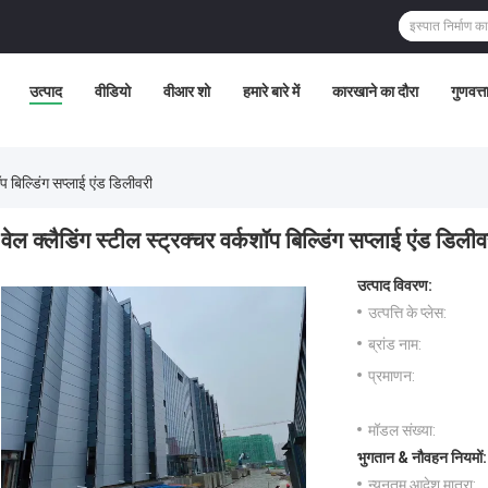
उत्पाद
वीडियो
वीआर शो
हमारे बारे में
कारखाने का दौरा
गुणवत्त
ॉप बिल्डिंग सप्लाई एंड डिलीवरी
वेल क्लैडिंग स्टील स्ट्रक्चर वर्कशॉप बिल्डिंग सप्लाई एंड डिलीव
उत्पाद विवरण:
उत्पत्ति के प्लेस:
ब्रांड नाम:
प्रमाणन:
मॉडल संख्या:
भुगतान & नौवहन नियमों:
न्यूनतम आदेश मात्रा: