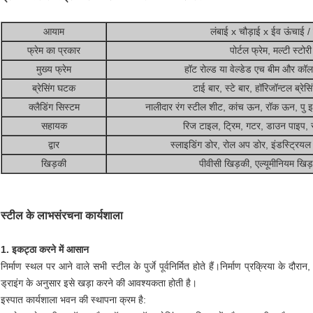
आयाम
लंबाई x चौड़ाई x ईव ऊंचाई /
फ्रेम का प्रकार
पोर्टल फ्रेम, मल्टी स्टोरी
मुख्य फ्रेम
हॉट रोल्ड या वेल्डेड एच बीम और क
ब्रेसिंग घटक
टाई बार, स्टे बार, हॉरिजॉन्टल ब्रेसि
क्लैडिंग सिस्टम
नालीदार रंग स्टील शीट, कांच ऊन, रॉक ऊन, पु इ
सहायक
रिज टाइल, ट्रिम, गटर, डाउन पाइप, र
द्वार
स्लाइडिंग डोर, रोल अप डोर, इंडस्ट्रियल 
खिड़की
पीवीसी खिड़की, एल्यूमीनियम खिड
स्टील के लाभ
संरचना कार्यशाला
1. इकट्ठा करने में आसान
निर्माण स्थल पर आने वाले सभी स्टील के पुर्जे पूर्वनिर्मित होते हैं।निर्माण प्रक्रिया के द
ड्राइंग के अनुसार इसे खड़ा करने की आवश्यकता होती है।
इस्पात कार्यशाला भवन की स्थापना क्रम है: