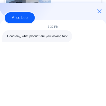
USD45~90 per square meter MOQ:1000 वर्ग मीटर
संपर्क
Alice Lee
3:32 PM
लोकप्रिय श्रेणियां
सभी
Good day, what product are you looking for?
इस्पात संरचना निर्माण
इस्पात संरचना कार्यशाला
वास्तुकला संरचनात्मक
इस्पात संरचना गोदाम
स्टील
स्ट्रक्चरल स्टील मुस्कराते
स्टील फैब्रिकेशन सर्विसेज
हुए
जस्ती स्टील Purlins
कार शोरूम बिल्डिंग