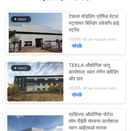
मामले
टेकला मॉडलिंग प्रीफैब मेटल
स्ट्रक्चर बिल्डिंग वर्कशॉप हाई
स्ट्रेंथ
साइटमैप
USD45~90 per square meter MOQ:1000 वर्ग मीटर
संपर्क
गोपनीयता
नीति
TEKLA औद्योगिक धातु
कार्यशाला भवन रंगीन क्लैडिंग
और छत
USD45~90 per square meter MOQ:1000 वर्ग मीटर
संपर्क
प्रक्रिया औद्योगिक पोर्टल
फ़्रेम पीईबी संरचना कार्यशाला
भवन आईएसओ मानक