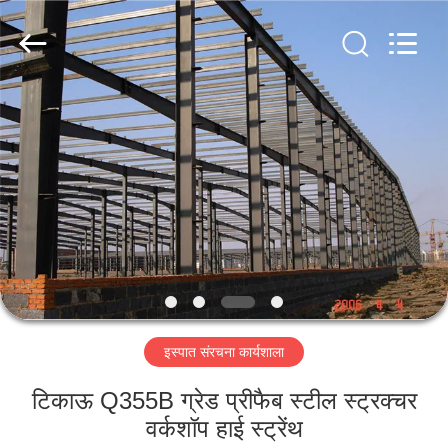
Qingdao
KaFa
Fabrication
Co.,
Ltd..
All
Rights
Reserved.
घर
उत्पाद
वीडियो
वीआर
शो
इस्पात संरचना कार्यशाला
हमारे
टिकाऊ Q355B ग्रेड प्रीफैब स्टील स्ट्रक्चर
बारे
वर्कशॉप हाई स्ट्रेंथ