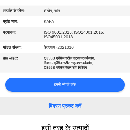
में
उत्पत्ति के प्लेस:
शेडोंग, चीन
कारखाने
ब्रांड नाम:
KAFA
का
प्रमाणन:
ISO 9001:2015; ISO14001:2015;
ISO45001:2018
दौरा
मॉडल संख्या:
केएएफए -2021010
हाई लाइट:
,
Q355B प्रीफ़ैब स्टील स्ट्रक्चर वर्कशॉप
गुणवत्ता
,
टिकाऊ प्रीफ़ैब स्टील स्ट्रक्चर वर्कशॉप
Q355B प्रीफ़ैब मेटल शॉप बिल्डिंग
नियंत्रण
हमसे संपर्क करें!
हमसे
संपर्क
विवरण प्रकट करें
करें
समाचार
इसी तरह के उत्पादों