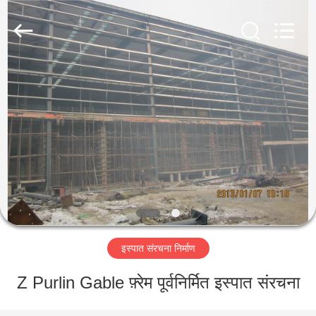
Qingdao
KaFa
Fabrication
Co.,
Ltd..
All
Rights
Reserved.
घर
उत्पाद
वीडियो
वीआर
शो
इस्पात संरचना निर्माण
हमारे
Z Purlin Gable फ़्रेम पूर्वनिर्मित इस्पात संरचना
बारे