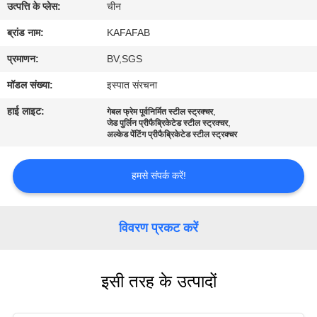
में
उत्पत्ति के प्लेस:
चीन
ब्रांड नाम:
KAFAFAB
कारखाने
प्रमाणन:
BV,SGS
का
मॉडल संख्या:
इस्पात संरचना
दौरा
हाई लाइट:
,
गेबल फ्रेम पूर्वनिर्मित स्टील स्ट्रक्चर
,
जेड पुर्लिन प्रीफैब्रिकेटेड स्टील स्ट्रक्चर
अल्केड पेंटिंग प्रीफैब्रिकेटेड स्टील स्ट्रक्चर
गुणवत्ता
नियंत्रण
हमसे संपर्क करें!
हमसे
विवरण प्रकट करें
संपर्क
करें
इसी तरह के उत्पादों
समाचार