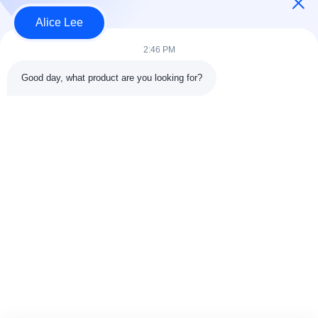
संपर्क
Alice Lee
2:46 PM
लोकप्रिय श्रेणियां
सभी
Good day, what product are you looking for?
इस्पात संरचना निर्माण
इस्पात संरचना कार्यशाला
वास्तुकला संरचनात्मक
इस्पात संरचना गोदाम
स्टील
स्ट्रक्चरल स्टील मुस्कराते
स्टील फैब्रिकेशन सर्विसेज
हुए
जस्ती स्टील Purlins
कार शोरूम बिल्डिंग