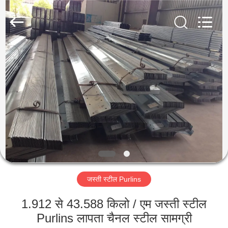
Qingdao
KaFa
Fabrication
Co.,
Ltd..
All
Rights
Reserved.
घर
उत्पाद
वीडियो
वीआर
शो
जस्ती स्टील Purlins
हमारे
1.912 से 43.588 किलो / एम जस्ती स्टील
बारे
Purlins लापता चैनल स्टील सामग्री