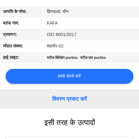
में
उत्पत्ति के प्लेस:
क़िंगदाओ, चीन
कारखाने
ब्रांड नाम:
KAFA
का
प्रमाणन:
ISO 9001/2017
दौरा
मॉडल संख्या:
शहतीर-02
हाई लाइट:
,
स्टील बिल्डिंग purlins
स्टील छत purlins
गुणवत्ता
नियंत्रण
हमसे संपर्क करें!
हमसे
विवरण प्रकट करें
संपर्क
करें
इसी तरह के उत्पादों
समाचार