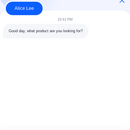
Alice Lee
10:41 PM
लोकप्रिय श्रेणियां
सभी
Good day, what product are you looking for?
इस्पात संरचना निर्माण
इस्पात संरचना कार्यशाला
वास्तुकला संरचनात्मक
इस्पात संरचना गोदाम
स्टील
स्ट्रक्चरल स्टील मुस्कराते
स्टील फैब्रिकेशन सर्विसेज
हुए
जस्ती स्टील Purlins
कार शोरूम बिल्डिंग