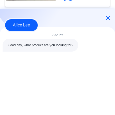
लोकप्रिय श्रेणियां
सभी
Alice Lee
2:32 PM
इस्पात संरचना निर्माण
इस्पात संरचना कार्यशाला
Good day, what product are you looking for?
वास्तुकला संरचनात्मक
इस्पात संरचना गोदाम
स्टील
स्ट्रक्चरल स्टील मुस्कराते
स्टील फैब्रिकेशन सर्विसेज
हुए
जस्ती स्टील Purlins
कार शोरूम बिल्डिंग