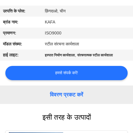
में
उत्पत्ति के प्लेस:
क़िंगदाओ, चीन
कारखाने
ब्रांड नाम:
KAFA
का
प्रमाणन:
ISO9000
दौरा
मॉडल संख्या:
स्टील संरचना कार्यशाला
हाई लाइट:
,
इस्पात निर्माण कार्यशाला
संरचनात्मक स्टील कार्यशाला
गुणवत्ता
नियंत्रण
हमसे संपर्क करें!
हमसे
विवरण प्रकट करें
संपर्क
करें
इसी तरह के उत्पादों
समाचार