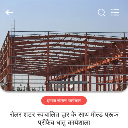
Qingdao
KaFa
Fabrication
Co.,
Ltd..
All
Rights
Reserved.
घर
उत्पाद
वीडियो
वीआर
शो
इस्पात संरचना कार्यशाला
हमारे
रोलर शटर स्वचालित द्वार के साथ मोल्ड प्रूफ
बारे
प्रीफैब धातु कार्यशाला