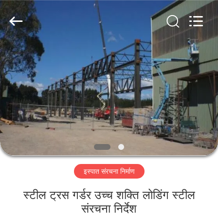
Qingdao
KaFa
Fabrication
Co.,
Ltd..
All
Rights
Reserved.
घर
उत्पाद
वीडियो
वीआर
शो
इस्पात संरचना निर्माण
हमारे
स्टील ट्रस गर्डर उच्च शक्ति लोडिंग स्टील
बारे
संरचना निर्देश