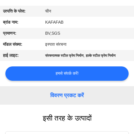
में
उत्पत्ति के प्लेस:
चीन
कारखाने
ब्रांड नाम:
KAFAFAB
का
प्रमाणन:
BV,SGS
दौरा
मॉडल संख्या:
इस्पात संरचना
हाई लाइट:
,
संरचनात्मक स्टील फ्रेम निर्माण
हल्के स्टील फ्रेम निर्माण
गुणवत्ता
नियंत्रण
हमसे संपर्क करें!
हमसे
विवरण प्रकट करें
संपर्क
करें
इसी तरह के उत्पादों
समाचार