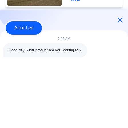
लोकप्रिय श्रेणियां
सभी
Alice Lee
7:23 AM
इस्पात संरचना निर्माण
इस्पात संरचना कार्यशाला
Good day, what product are you looking for?
वास्तुकला संरचनात्मक
इस्पात संरचना गोदाम
स्टील
स्ट्रक्चरल स्टील मुस्कराते
स्टील फैब्रिकेशन सर्विसेज
हुए
जस्ती स्टील Purlins
कार शोरूम बिल्डिंग