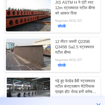
JIS ASTM H ने एंटी रस्ट
12m स्ट्रक्चरल स्टील बीम्स
मामले
को आकार दिया
Negotiate MOQ:20T
संपर्क
साइटमैप
गोपनीयता
12 मीटर जस्ती Q235B
Q345B Sa2.5 स्ट्रक्चरल
नीति
स्टील बीम्स
Negotiate MOQ:20T
संपर्क
गढ़े हुए वेल्डेड हैवी स्ट्रक्चरल
स्टील कंस्ट्रक्शन मैटेरियल्स
प्राइम हॉट रोल्ड हनी कॉम्ब
रूफ एच बीम्स
Negotiate MOQ:20t
संपर्क