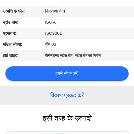
में
उत्पत्ति के प्लेस:
क़िंगदाओ चीन
कारखाने
ब्रांड नाम:
KAFA
का
प्रमाणन:
ISO9001
दौरा
मॉडल संख्या:
बीम 03
हाई लाइट:
,
गैल्वेनाइज्ड स्टील बीम
स्टील बीम का निर्माण
गुणवत्ता
नियंत्रण
हमसे संपर्क करें!
हमसे
विवरण प्रकट करें
संपर्क
करें
इसी तरह के उत्पादों
समाचार