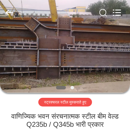
Qingdao
KaFa
Fabrication
Co.,
Ltd..
All
Rights
Reserved.
घर
उत्पाद
वीडियो
वीआर
शो
स्ट्रक्चरल स्टील मुस्कराते हुए
हमारे
वाणिज्यिक भवन संरचनात्मक स्टील बीम वेल्ड
बारे
Q235b / Q345b भारी प्रकार