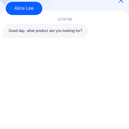
Alice Lee
10:06 AM
लोकप्रिय श्रेणियां
सभी
Good day, what product are you looking for?
इस्पात संरचना निर्माण
इस्पात संरचना कार्यशाला
वास्तुकला संरचनात्मक
इस्पात संरचना गोदाम
स्टील
स्ट्रक्चरल स्टील मुस्कराते
स्टील फैब्रिकेशन सर्विसेज
हुए
जस्ती स्टील Purlins
कार शोरूम बिल्डिंग