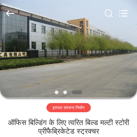
Qingdao
KaFa
Fabrication
Co.,
Ltd..
All
Rights
Reserved.
घर
उत्पाद
वीडियो
वीआर
शो
इस्पात संरचना निर्माण
हमारे
ऑफिस बिल्डिंग के लिए त्वरित बिल्ड मल्टी स्टोरी
बारे
प्रीफैब्रिकेटेड स्ट्रक्चर