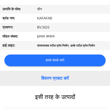
में
उत्पत्ति के प्लेस:
चीन
कारखाने
ब्रांड नाम:
KAFAFAB
का
प्रमाणन:
BV,SGS
दौरा
मॉडल संख्या:
इस्पात संरचना
हाई लाइट:
,
संरचनात्मक स्टील फ्रेम निर्माण
हल्के स्टील फ्रेम निर्माण
गुणवत्ता
नियंत्रण
हमसे संपर्क करें!
हमसे
विवरण प्रकट करें
संपर्क
करें
इसी तरह के उत्पादों
समाचार