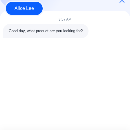
Alice Lee
3:57 AM
लोकप्रिय श्रेणियां
सभी
Good day, what product are you looking for?
इस्पात संरचना निर्माण
इस्पात संरचना कार्यशाला
वास्तुकला संरचनात्मक
इस्पात संरचना गोदाम
स्टील
स्ट्रक्चरल स्टील मुस्कराते
स्टील फैब्रिकेशन सर्विसेज
हुए
जस्ती स्टील Purlins
कार शोरूम बिल्डिंग