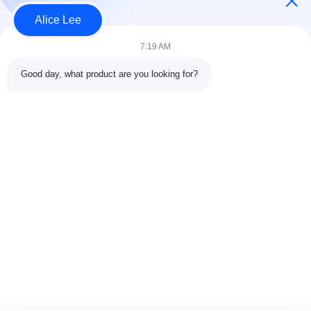
Alice Lee
7:19 AM
लोकप्रिय श्रेणियां
सभी
Good day, what product are you looking for?
इस्पात संरचना निर्माण
इस्पात संरचना कार्यशाला
वास्तुकला संरचनात्मक
इस्पात संरचना गोदाम
स्टील
स्ट्रक्चरल स्टील मुस्कराते
स्टील फैब्रिकेशन सर्विसेज
हुए
जस्ती स्टील Purlins
कार शोरूम बिल्डिंग