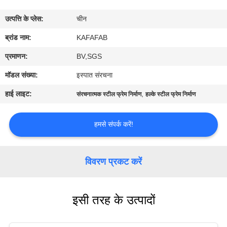
में
उत्पत्ति के प्लेस:
चीन
कारखाने
ब्रांड नाम:
KAFAFAB
का
प्रमाणन:
BV,SGS
दौरा
मॉडल संख्या:
इस्पात संरचना
हाई लाइट:
,
संरचनात्मक स्टील फ्रेम निर्माण
हल्के स्टील फ्रेम निर्माण
गुणवत्ता
नियंत्रण
हमसे संपर्क करें!
हमसे
विवरण प्रकट करें
संपर्क
करें
इसी तरह के उत्पादों
समाचार