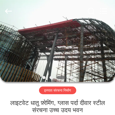
Qingdao
KaFa
Fabrication
Co.,
Ltd..
All
Rights
Reserved.
घर
उत्पाद
वीडियो
वीआर
शो
इस्पात संरचना निर्माण
हमारे
लाइटवेट धातु फ़्रेमिंग, ग्लास पर्दा दीवार स्टील
बारे
संरचना उच्च उदय भवन