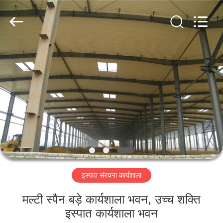
Qingdao
KaFa
Fabrication
Co.,
Ltd..
All
Rights
Reserved.
घर
उत्पाद
वीडियो
वीआर
शो
इस्पात संरचना कार्यशाला
हमारे
मल्टी स्पैन बड़े कार्यशाला भवन, उच्च शक्ति
बारे
इस्पात कार्यशाला भवन