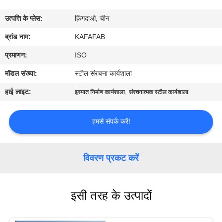
में
उत्पत्ति के प्लेस:
क़िंगदाओ, चीन
कारखाने
ब्रांड नाम:
KAFAFAB
का
प्रमाणन:
ISO
दौरा
मॉडल संख्या:
स्टील संरचना कार्यशाला
हाई लाइट:
,
इस्पात निर्माण कार्यशाला
संरचनात्मक स्टील कार्यशाला
गुणवत्ता
नियंत्रण
हमसे संपर्क करें!
हमसे
विवरण प्रकट करें
संपर्क
करें
इसी तरह के उत्पादों
समाचार