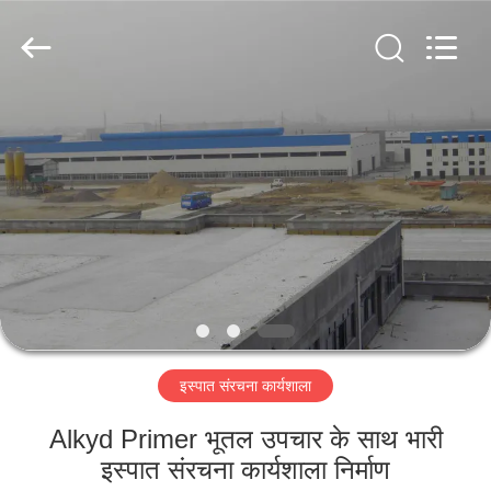
Qingdao
KaFa
Fabrication
Co.,
Ltd..
All
Rights
Reserved.
घर
उत्पाद
वीडियो
वीआर
शो
इस्पात संरचना कार्यशाला
हमारे
Alkyd Primer भूतल उपचार के साथ भारी
बारे
इस्पात संरचना कार्यशाला निर्माण