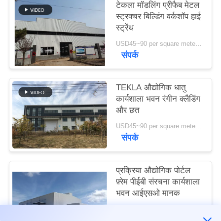
टेकला मॉडलिंग प्रीफैब मेटल
स्ट्रक्चर बिल्डिंग वर्कशॉप हाई
मामले
स्ट्रेंथ
USD45~90 per square meter MOQ:1000 वर्ग मीटर
संपर्क
साइटमैप
गोपनीयता
TEKLA औद्योगिक धातु
कार्यशाला भवन रंगीन क्लैडिंग
नीति
और छत
USD45~90 per square meter MOQ:1000 वर्ग मीटर
संपर्क
प्रक्रिया औद्योगिक पोर्टल
फ़्रेम पीईबी संरचना कार्यशाला
भवन आईएसओ मानक
USD45~90 per square meter MOQ:1000 वर्ग मीटर
संपर्क