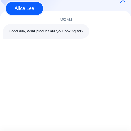
Alice Lee
7:02 AM
लोकप्रिय श्रेणियां
सभी
Good day, what product are you looking for?
इस्पात संरचना निर्माण
इस्पात संरचना कार्यशाला
वास्तुकला संरचनात्मक
इस्पात संरचना गोदाम
स्टील
स्ट्रक्चरल स्टील मुस्कराते
स्टील फैब्रिकेशन सर्विसेज
हुए
जस्ती स्टील Purlins
कार शोरूम बिल्डिंग